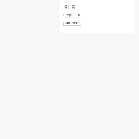
追往昔
mephisto
pantheon