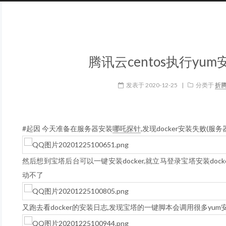
腾讯云centos执行yu
发表于
2020-12-25
|
分类于
折
#起因 今天准备在服务器安装
哪吒探针
,发现docker安装失败(服务
然后想到宝塔后台可以一键安装docker,就立马登录宝塔安装docke
动不了
又跑去看docker的安装日志,发现宝塔的一键脚本会调用很多yu