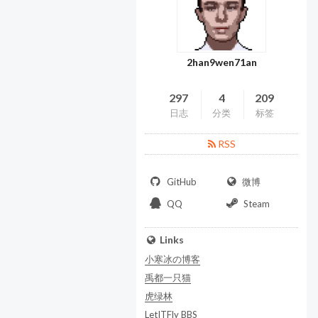
2han9wen71an
297
4
209
日志
分类
标签
RSS
GitHub
微博
QQ
Steam
Links
小寒冰の博客
禹都一只猫
虎绿林
LetITFly BBS