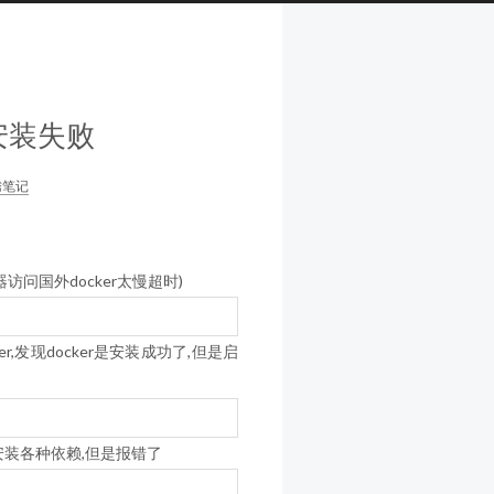
m安装失败
腾笔记
器访问国外docker太慢超时)
r,发现docker是安装成功了,但是启
m安装各种依赖,但是报错了