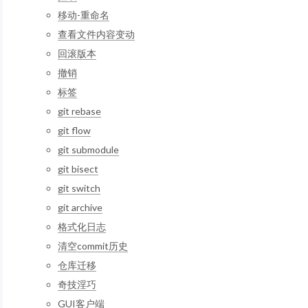
移动-重命名
查看文件内容变动
回滚版本
撤销
标签
git rebase
git flow
git submodule
git bisect
git switch
git archive
格式化日志
清空commit历史
仓库迁移
奇技淫巧
GUI客户端