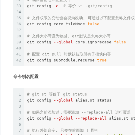
33
git config 
-e
# 等价 vi .git/config
34
35
# 文件权限的变动也会视为改动, 可通过以下配置忽略文件
36
git config core.fileMode 
false
37
38
# 文件大小写设为敏感, git默认是忽略大小写
39
git config 
--global
 core.ignorecase 
false
40
41
# 配置 git pull 时默认拉取所有子模块内容
42
git config submodule.recurse 
true
命令别名配置
1
# git st 等价于 git status
2
git config 
--global
 alias.st status

3
4
# 如果之前添加过，需要添加 --replace-all 进行覆盖
5
git config 
--global
--replace-all
 alias.st st
6
7
# 执行外部命令, 只要在前面加 ! 即可