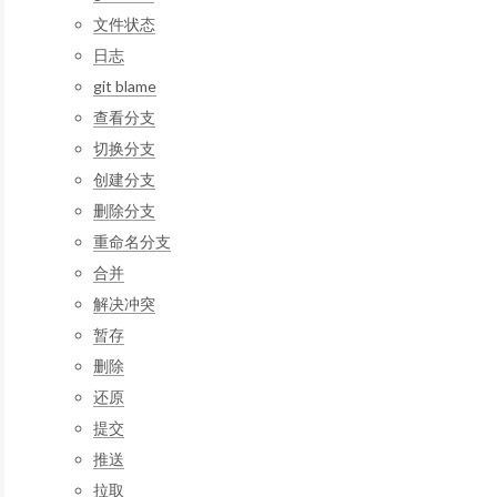
文件状态
日志
git blame
查看分支
切换分支
创建分支
删除分支
重命名分支
合并
解决冲突
暂存
删除
还原
提交
推送
拉取