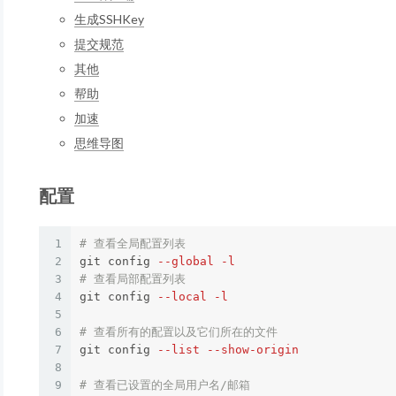
生成SSHKey
提交规范
其他
帮助
加速
思维导图
配置
1
# 查看全局配置列表
2
git config 
--global
-l
3
# 查看局部配置列表
4
git config 
--local
-l
5
6
# 查看所有的配置以及它们所在的文件
7
git config 
--list
--show-origin
8
9
# 查看已设置的全局用户名/邮箱