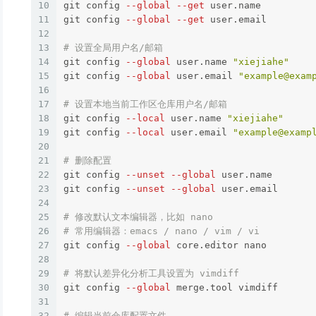
10
git config 
--global
--get
 user.name

11
git config 
--global
--get
 user.email

12
13
# 设置全局用户名/邮箱
14
git config 
--global
 user.name 
"xiejiahe"
15
git config 
--global
 user.email 
"example@exam
16
17
# 设置本地当前工作区仓库用户名/邮箱
18
git config 
--local
 user.name 
"xiejiahe"
19
git config 
--local
 user.email 
"example@examp
20
21
# 删除配置
22
git config 
--unset
--global
 user.name

23
git config 
--unset
--global
 user.email

24
25
# 修改默认文本编辑器，比如 nano
26
# 常用编辑器：emacs / nano / vim / vi
27
git config 
--global
 core.editor nano

28
29
# 将默认差异化分析工具设置为 vimdiff
30
git config 
--global
 merge.tool vimdiff

31
32
# 编辑当前仓库配置文件