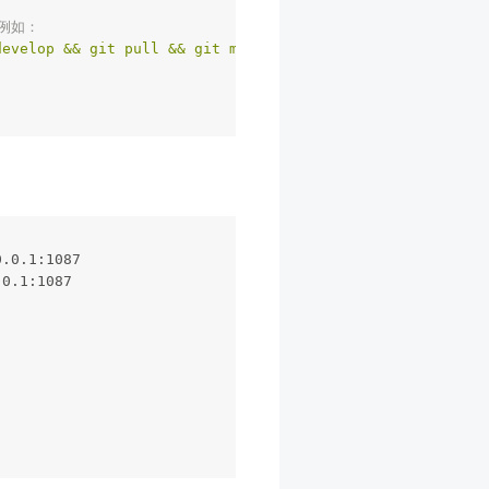
，例如：
develop && git pull && git merge master && git checkout 
.0.1:1087

0.1:1087
