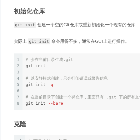
初始化仓库
创建一个空的Git仓库或重新初始化一个现有的仓库
git init
实际上
命令用得不多，通常在GUI上进行操作。
git init
1
# 会在当前目录生成.git
2
git init

3
4
# 以安静模式创建，只会打印错误或警告信息
5
git init 
-q
6
7
# 在当前目录下创建一个裸仓库，里面只有 .git 下的所有文
8
git init 
--bare
克隆