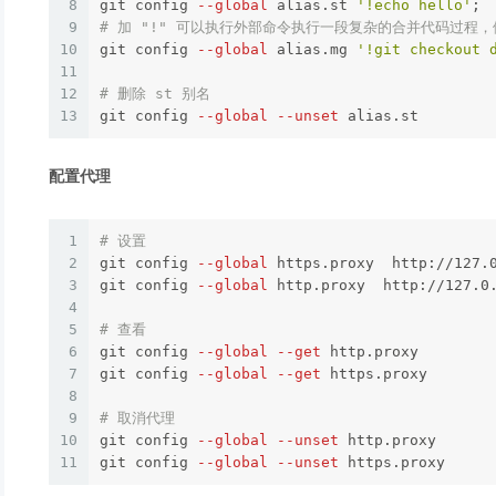
8
git config 
--global
 alias.st 
'!echo hello'
;
9
# 加 "!" 可以执行外部命令执行一段复杂的合并代码过程
10
git config 
--global
 alias.mg 
'!git checkout 
11
12
# 删除 st 别名
13
git config 
--global
--unset
配置代理
1
# 设置
2
git config 
--global
 https.proxy  http://127.0
3
git config 
--global
 http.proxy  http://127.0.
4
5
# 查看
6
git config 
--global
--get
 http.proxy

7
git config 
--global
--get
 https.proxy

8
9
# 取消代理
10
git config 
--global
--unset
 http.proxy

11
git config 
--global
--unset