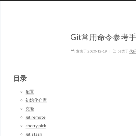
Git常用命令参考
发表于
2020-12-19
|
分类于
代
目录
配置
初始化仓库
克隆
git remote
cherry pick
git stash