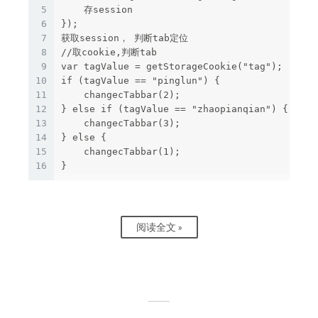
5
    存session

6
});

7
获取session， 判断tab定位

8
//取cookie,判断tab

9
var tagValue = getStorageCookie("tag");

10
if (tagValue == "pinglun") {

11
    changecTabbar(2);

12
} else if (tagValue == "zhaopianqian") {

13
    changecTabbar(3);

14
} else {

15
    changecTabbar(1);

16
阅读全文 »