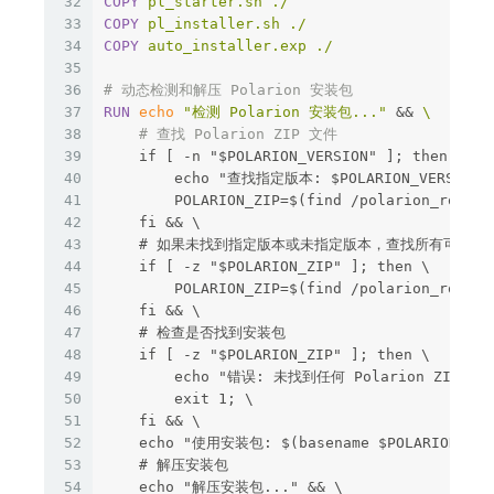
32
COPY
 pl_starter.sh ./
33
COPY
 pl_installer.sh ./
34
COPY
 auto_installer.exp ./
35
36
# 动态检测和解压 Polarion 安装包
37
RUN 
echo
"检测 Polarion 安装包..."
&&
38
# 查找 Polarion ZIP 文件
39
    if [ -n "$POLARION_VERSION" ]; then \

40
        echo "查找指定版本: $POLARION_VERSION";
41
        POLARION_ZIP=$(find /polarion_root -
42
    fi && \

43
    # 如果未找到指定版本或未指定版本，查找所有可用版本
44
    if [ -z "$POLARION_ZIP" ]; then \

45
        POLARION_ZIP=$(find /polarion_root -
46
    fi && \

47
    # 检查是否找到安装包

48
    if [ -z "$POLARION_ZIP" ]; then \

49
        echo "错误: 未找到任何 Polarion ZIP 安装
50
        exit 1; \

51
    fi && \

52
    echo "使用安装包: $(basename $POLARION_ZIP)
53
    # 解压安装包

54
    echo "解压安装包..." && \
