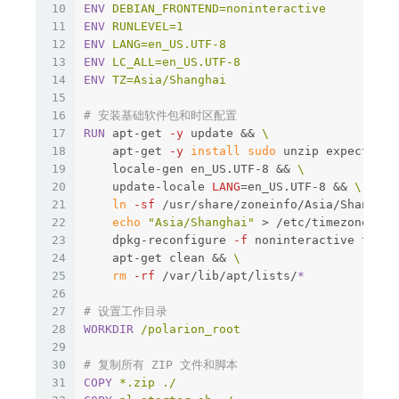
10
ENV
 DEBIAN_FRONTEND=noninteractive
11
ENV
 RUNLEVEL=1
12
ENV
 LANG=en_US.UTF-8
13
ENV
 LC_ALL=en_US.UTF-8
14
ENV
 TZ=Asia/Shanghai
15
16
# 安装基础软件包和时区配置
17
RUN 
apt-get 
-y
 update 
&&
18
    apt-get 
-y
install sudo 
unzip expect cur
19
    locale-gen en_US.UTF-8 
&&
20
    update-locale 
LANG
=
en_US.UTF-8 
&&
21
ln
-sf
 /usr/share/zoneinfo/Asia/Shanghai
22
echo
"Asia/Shanghai"
>
 /etc/timezone 
&&
23
    dpkg-reconfigure 
-f
 noninteractive tzdat
24
    apt-get clean 
&&
25
rm
-rf
 /var/lib/apt/lists/
*
26
27
# 设置工作目录
28
WORKDIR
 /polarion_root
29
30
# 复制所有 ZIP 文件和脚本
31
COPY
 *.zip ./