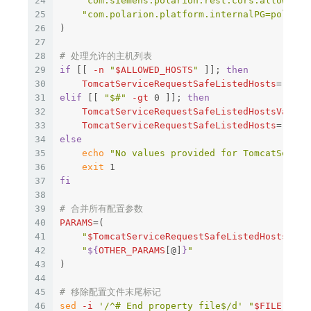
24
"com.siemens.polarion.rest.cors.allowedOr
25
"com.polarion.platform.internalPG=polario
26
)
27
28
# 处理允许的主机列表
29
if
[[
-n
"
$ALLOWED_HOSTS
"
]]
;
then

30
TomcatServiceRequestSafeListedHosts
=
"Tomc
31
elif
[[
"$#"
-gt
 0 
]]
;
then

32
TomcatServiceRequestSafeListedHostsValues
33
TomcatServiceRequestSafeListedHosts
=
"Tomc
34
else

35
echo
"No values provided for TomcatServic
36
exit 
37
fi
38
39
# 合并所有配置参数
40
PARAMS
=(
41
"
$TomcatServiceRequestSafeListedHosts
"
42
"
${
OTHER_PARAMS
[@]
}
"
43
)
44
45
# 移除配置文件末尾标记
46
sed
-i
'/^# End property file$/d'
"
$FILE
"