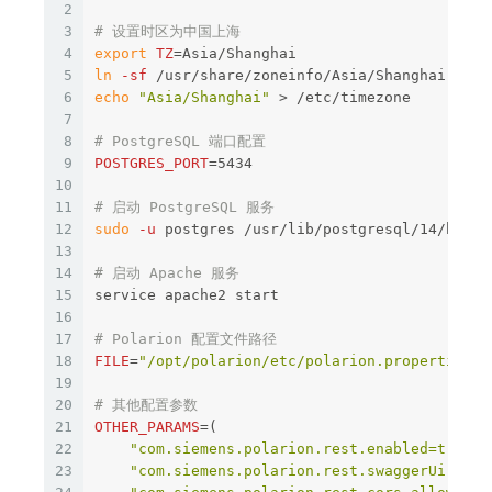
2
3
# 设置时区为中国上海
4
export 
TZ
=
5
ln
-sf
6
echo
"Asia/Shanghai"
>
 /etc/timezone

7
8
# PostgreSQL 端口配置
9
POSTGRES_PORT
=
5434

10
11
# 启动 PostgreSQL 服务
12
sudo
-u
 postgres /usr/lib/postgresql/14/bin/p
13
14
# 启动 Apache 服务
15
service apache2 start

16
17
# Polarion 配置文件路径
18
FILE
=
"/opt/polarion/etc/polarion.properties"
19
20
# 其他配置参数
21
OTHER_PARAMS
=(
22
"com.siemens.polarion.rest.enabled=true"
23
"com.siemens.polarion.rest.swaggerUi.enab