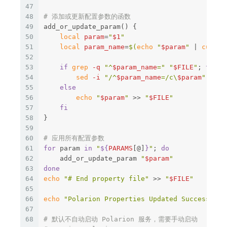
47
48
# 添加或更新配置参数的函数
49
add_or_update_param
()
{
50
local 
param
=
"
$1
"
51
local 
param_name
=
$(
echo
"
$param
"
 | 
cut
-d
52
53
if 
grep
-q
"^
$param_name
="
"
$FILE
"
;
then

54
sed
-i
"/^
$param_name
=/c
\
$param
"
"
$FI
55
else

56
echo
"
$param
"
>>
"
$FILE
"
57
fi
58
}
59
60
# 应用所有配置参数
61
for 
param 
in
"
${
PARAMS
[@]
}
"
;
do

62
add_or_update_param 
"
$param
"
63
64
echo
"# End property file"
>>
"
$FILE
"
65
66
echo
"Polarion Properties Updated Successfull
67
68
# 默认不自动启动 Polarion 服务，需要手动启动