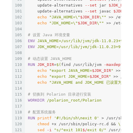
100
    update-alternatives 
--set
 jar 
$JDK_DIR
/b
101
    update-alternatives 
--set
 javac 
$JDK_DIR
102
echo
"JAVA_HOME=
\"
$JDK_DIR
\"
"
>>
 /etc/en
103
echo
"JDK_HOME=
\"
$JDK_DIR
\"
"
>>
 /etc/env
104
105
# 设置 Java 环境变量
106
ENV
 JAVA_HOME=/usr/lib/jvm/jdk-11.0.23+9
107
ENV
 JDK_HOME=/usr/lib/jvm/jdk-11.0.23+9
108
109
# 动态设置 JAVA_HOME
110
RUN 
JDK_DIR
=
$(
find /usr/lib/jvm 
-maxdepth
 1 
111
echo
"export JAVA_HOME=
$JDK_DIR
"
>>
 /etc
112
echo
"export JDK_HOME=
$JDK_DIR
"
>>
 /etc/
113
echo
"JAVA_HOME and JDK_HOME 已设置为: 
$J
114
115
# 切换到 Polarion 目录进行安装
116
WORKDIR
 /polarion_root/Polarion
117
118
# 配置系统服务
119
RUN 
printf
'#!/bin/sh\nexit 0'
>
 /usr/sbin/p
120
chmod
 +x /usr/sbin/policy-rc.d 
&&
121
sed
-i
"s/^exit 101
$/
exit 0/"
 /usr/sbin/