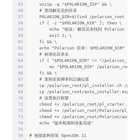
55
    unzip -q "$POLARION_ZIP" && \

56
    # 查找解压后的目录

57
    POLARION_DIR=$(find /polarion_root -maxd
58
    if [ -z "$POLARION_DIR" ]; then \

59
        echo "错误: 解压后未找到 Polarion 目录"; 
60
        exit 1; \

61
    fi && \

62
    echo "Polarion 目录: $POLARION_DIR" && \

63
    # 标准化目录名

64
    if [ "$POLARION_DIR" != "/polarion_root/
65
        mv "$POLARION_DIR" /polarion_root/Pol
66
    fi && \

67
    # 复制安装脚本到正确位置

68
    cp /polarion_root/pl_installer.sh /polar
69
    cp /polarion_root/auto_installer.exp /po
70
    # 设置执行权限

71
    chmod +x /polarion_root/pl_starter.sh && 
72
    chmod +x /polarion_root/Polarion/pl_insta
73
    chmod +x /polarion_root/Polarion/auto_in
74
    echo "版本检测和准备完成"

75
76