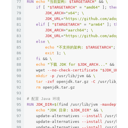
77
RUN 
echo
"当前架构: 
$TARGETARCH
"
&&
78
if
[
"
$TARGETARCH
"
=
"amd64"
]
;
then
79
JDK_ARCH
=
"x64"
;
80
JDK_URL
=
"https://github.com/adoptium
81
elif
[
"
$TARGETARCH
"
=
"arm64"
]
;
then
82
JDK_ARCH
=
"aarch64"
;
83
JDK_URL
=
"https://github.com/adoptium
84
else
85
echo
"不支持的架构: 
$TARGETARCH
"
;
86
exit 
1
;
87
fi
&&
88
echo
"下载 JDK for 
$JDK_ARCH
..."
&&
89
    wget 
--no-check-certificate
"
$JDK_URL
"
-
90
mkdir
-p
 /usr/lib/jvm 
&&
91
tar
-zxf
 openjdk.tar.gz 
-C
 /usr/lib/jvm 
92
rm 
openjdk.tar.gz

93
94
# 配置 Java 环境
95
RUN 
JDK_DIR
=
$(
find /usr/lib/jvm 
-maxdepth
 1 
96
echo
"JDK 目录: 
$JDK_DIR
"
&&
97
    update-alternatives 
--install
 /usr/bin/j
98
    update-alternatives 
--install
 /usr/bin/j
99
    update-alternatives 
--install
 /usr/bin/j