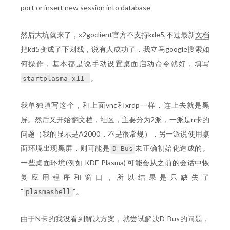
port or insert new session into database
然后大坑就来了，x2goclient官方不支持kde5,不过最新
文档
把kd5变成了下划线，说有人成功了，我立马google搜索如
何操作，基本都是说手动设置桌面启动命令就好，填写
。
startplasma-x11
我单独填写这个，和上面vnc和xrdp一样，连上去就是黑
屏。然后又开始翻文档，社区，主要分为2派，一派是n卡的
问题（我的显示是A2000，不是很常规），另一派说使用桌
面环境出现黑屏，则可能是
未正确初始化造成的。
D-Bus
一些桌面环境(例如 KDE Plasma) 可能会从之前的会话中恢
复应用程序和窗口，所以结果是只缺失了
“
“。
plasmashell
由于N卡的我没看到解决方案，就尝试解决D-Bus的问题，