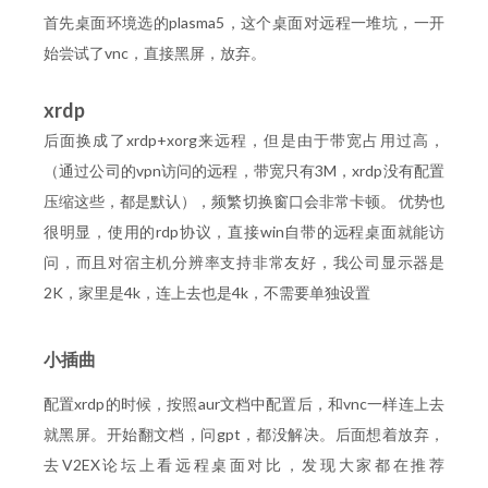
首先桌面环境选的plasma5，这个桌面对远程一堆坑，一开
始尝试了vnc，直接黑屏，放弃。
xrdp
后面换成了xrdp+xorg来远程，但是由于带宽占用过高，
（通过公司的vpn访问的远程，带宽只有3M，xrdp没有配置
压缩这些，都是默认），频繁切换窗口会非常卡顿。 优势也
很明显，使用的rdp协议，直接win自带的远程桌面就能访
问，而且对宿主机分辨率支持非常友好，我公司显示器是
2K，家里是4k，连上去也是4k，不需要单独设置
小插曲
配置xrdp的时候，按照aur文档中配置后，和vnc一样连上去
就黑屏。开始翻文档，问gpt，都没解决。后面想着放弃，
去V2EX论坛上看远程桌面对比，发现大家都在推荐