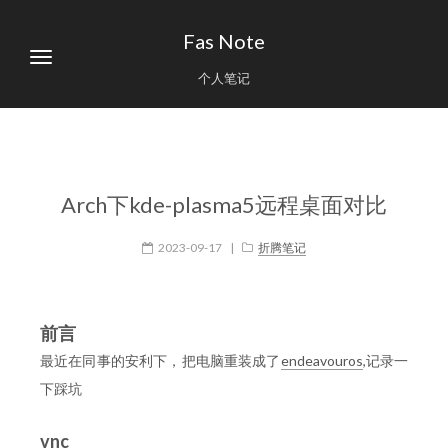
Fas Note
个人笔记
Arch下kde-plasma5远程桌面对比
2023-09-17
|
折腾笔记
前言
最近在同事的安利下，把电脑重装成了
endeavouros
,记录一
下踩坑
vnc