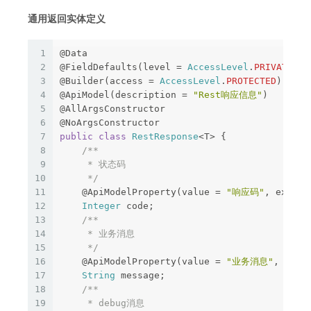
通用返回实体定义
1
@Data
2
@FieldDefaults
(
level
=
AccessLevel
.
PRIVATE
)
3
@Builder
(
access
=
AccessLevel
.
PROTECTED
)
4
@ApiModel
(
description
=
"Rest响应信息"
)
5
@AllArgsConstructor
6
@NoArgsConstructor
7
public
class
RestResponse
<
T
>
{
8
/**

9
     * 状态码

10
     */
11
@ApiModelProperty
(
value
=
"响应码"
,
exampl
12
Integer
code
;
13
/**

14
     * 业务消息

15
     */
16
@ApiModelProperty
(
value
=
"业务消息"
,
exam
17
String
message
;
18
/**

19
     * debug消息
