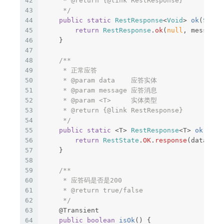
42
     * @return {@link RestResponse}

43
     */
44
public
static
RestResponse
<
Void
>
ok
(
Strin
45
return
RestResponse
.
ok
(
null
,
message
)
46
}
47
48
/**

49
     * 正常应答

50
     * @param data    应答实体

51
     * @param message 应答消息

52
     * @param <T>     实体类型

53
     * @return {@link RestResponse}

54
     */
55
public
static
<
T
>
RestResponse
<
T
>
ok
(
T
da
56
return
RestState
.
OK
.
response
(
data
,
me
57
}
58
59
/**

60
     * 应答码是否是200

61
     * @return true/false

62
     */
63
@Transient
64
public
boolean
isOk
()
{