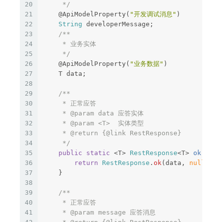
20
     */
21
@ApiModelProperty
(
"开发调试消息"
)
22
String
developerMessage
;
23
/**

24
     * 业务实体

25
     */
26
@ApiModelProperty
(
"业务数据"
)
27
T
data
;
28
29
/**

30
     * 正常应答

31
     * @param data 应答实体

32
     * @param <T>  实体类型

33
     * @return {@link RestResponse}

34
     */
35
public
static
<
T
>
RestResponse
<
T
>
ok
(
T
da
36
return
RestResponse
.
ok
(
data
,
null
);
37
}
38
39
/**

40
     * 正常应答

41
     * @param message 应答消息
