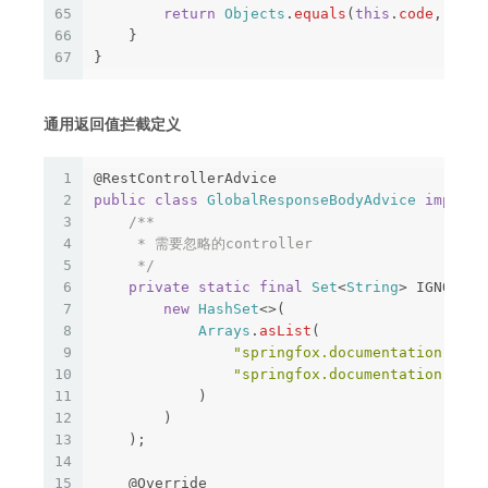
65
return
Objects
.
equals
(
this
.
code
,
Rest
66
}
67
}
通用返回值拦截定义
1
@RestControllerAdvice
2
public
class
GlobalResponseBodyAdvice
impleme
3
/**

4
     * 需要忽略的controller

5
     */
6
private
static
final
Set
<
String
>
IGNORE_C
7
new
HashSet
<>(
8
Arrays
.
asList
(
9
"springfox.documentation.swag
10
"springfox.documentation.swag
11
)
12
)
13
);
14
15
@Override