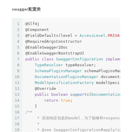
swagger配置类
1
@Slf4j
2
@Component
3
@FieldDefaults
(
level
=
AccessLevel
.
PRIVATE
,
m
4
@RequiredArgsConstructor
5
@EnableSwagger2Doc
6
@EnableSwaggerBootstrapUI
7
public
class
SwaggerConfiguration
implements
8
TypeResolver
typeResolver
;
9
SchemaPluginsManager
schemaPluginsManager
10
DocumentationPluginsManager
documentation
11
ModelSpecificationFactory
modelSpecificat
12
@Override
13
public
boolean
supports
(
DocumentationType
14
return
true
;
15
}
16
/**

17
     * 添加响应包装的model，为了能够和responseMessa
18
     *

19
     * @see SwaggerConfiguration#apply(spring