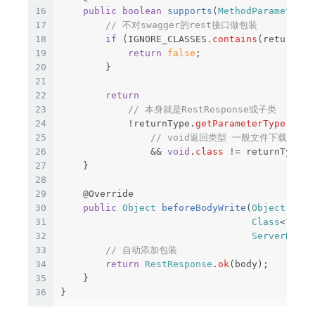
16
public
boolean
supports
(
MethodParameter
r
17
// 不对swagger的rest接口做包装
18
if
(
IGNORE_CLASSES
.
contains
(
returnTyp
19
return
false
;
20
}
21
22
return
23
// 本身就是RestResponse或子类
24
!
returnType
.
getParameterType
().
is
25
// void返回类型 一般文件下载
26
&&
void
.
class
!=
returnType
.
g
27
}
28
29
@Override
30
public
Object
beforeBodyWrite
(
Object
body
31
Class
<?
ext
32
ServerHttpR
33
// 自动添加包装
34
return
RestResponse
.
ok
(
body
);
35
}
36
}