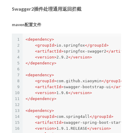
Swagger2插件处理通用返回拦截
maven配置文件
1
<dependency>
2
<groupId>
io.springfox
</groupId>
3
<artifactId>
springfox-swagger2
</artifactI
4
<version>
2.9.2
</version>
5
</dependency>
6
7
<dependency>
8
<groupId>
com.github.xiaoymin
</groupId>
9
<artifactId>
swagger-bootstrap-ui
</artifac
10
<version>
1.9.6
</version>
11
</dependency>
12
13
<dependency>
14
<groupId>
com.spring4all
</groupId>
15
<artifactId>
swagger-spring-boot-starter
</
16
<version>
1.9.1.RELEASE
</version>