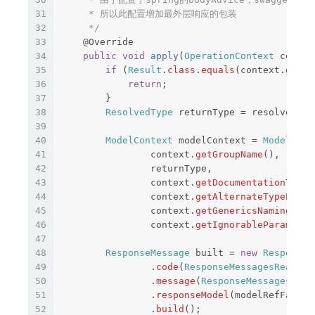
31
     * 所以此配置增加最外层响应的包装

32
     */
33
@Override
34
public
void
apply
(
OperationContext
contex
35
if
(
Result
.
class
.
equals
(
context
.
getRe
36
return
;
37
}
38
ResolvedType
returnType
=
resolver
.
re
39
40
ModelContext
modelContext
=
ModelCont
41
context
.
getGroupName
(),
42
returnType
,
43
context
.
getDocumentationType
(
44
context
.
getAlternateTypeProvi
45
context
.
getGenericsNamingStra
46
context
.
getIgnorableParameter
47
48
ResponseMessage
built
=
new
ResponseM
49
.
code
(
ResponseMessagesReader
.
50
.
message
(
ResponseMessagesRead
51
.
responseModel
(
modelRefFactor
52
.
build
();