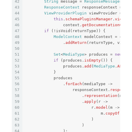
42
String
message
=
ResponseMessagesRead
43
ResponseContext
responseContext
=
new
44
ViewProviderPlugin
viewProvider
=
45
this
.
schemaPluginsManager
.
viewPro
46
context
.
getDocumentationConte
47
if
(!
isVoid
(
returnType
))
{
48
ModelContext
modelContext
=
conte
49
.
addReturn
(
returnType
,
viewPr
50
51
Set
<
MediaType
>
produces
=
new
Has
52
if
(
produces
.
isEmpty
())
{
53
produces
.
add
(
MediaType
.
ALL
);
54
}
55
produces
56
.
forEach
(
mediaType
->
57
responseContext
.
responseB
58
.
representation
(
media
59
.
apply
(
r
->
60
r
.
model
(
m
->
61
m
.
copyOf
(
this
62
)
63
)
64
);