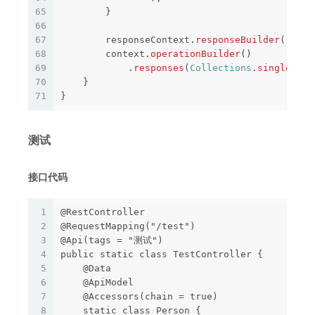
65
}
66
67
responseContext
.
responseBuilder
().
des
68
context
.
operationBuilder
()
69
.
responses
(
Collections
.
singleton
(
70
}
71
}
测试
接口代码
1
@RestController

2
@RequestMapping("/test")

3
@Api(tags = "测试")

4
public static class TestController {

5
    @Data

6
    @ApiModel

7
    @Accessors(chain = true)

8
    static class Person {
