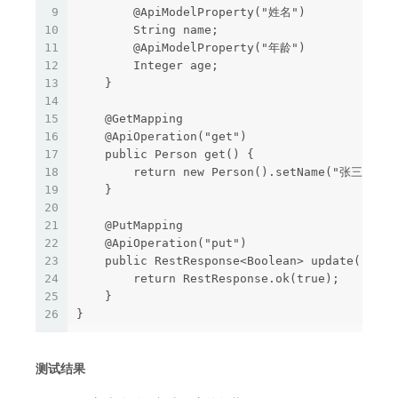
9
        @ApiModelProperty("姓名")

10
        String name;

11
        @ApiModelProperty("年龄")

12
        Integer age;

13
    }

14
15
    @GetMapping

16
    @ApiOperation("get")

17
    public Person get() {

18
        return new Person().setName("张三").set
19
    }

20
21
    @PutMapping

22
    @ApiOperation("put")

23
    public RestResponse<Boolean> update() {

24
        return RestResponse.ok(true);

25
    }

26
测试结果