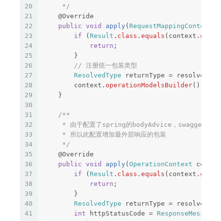
20
     */
21
@Override
22
public
void
apply
(
RequestMappingContext
c
23
if
(
Result
.
class
.
equals
(
context
.
getRe
24
return
;
25
}
26
// 注册统一包装类型
27
ResolvedType
returnType
=
resolver
.
re
28
context
.
operationModelsBuilder
().
addR
29
}
30
31
/**

32
     * 由于配置了spring的bodyAdvice，swagge
33
     * 所以此配置增加最外层响应的包装

34
     */
35
@Override
36
public
void
apply
(
OperationContext
contex
37
if
(
Result
.
class
.
equals
(
context
.
getRe
38
return
;
39
}
40
ResolvedType
returnType
=
resolver
.
re
41
int
httpStatusCode
=
ResponseMessages