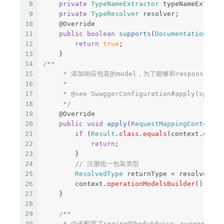
8
private
TypeNameExtractor
typeNameExtract
9
private
TypeResolver
resolver
;
10
@Override
11
public
boolean
supports
(
DocumentationType
12
return
true
;
13
}
14
/**

15
     * 添加响应包装的model，为了能够和responseMessa
16
     *

17
     * @see SwaggerConfiguration#apply(spring
18
     */
19
@Override
20
public
void
apply
(
RequestMappingContext
c
21
if
(
Result
.
class
.
equals
(
context
.
getRe
22
return
;
23
}
24
// 注册统一包装类型
25
ResolvedType
returnType
=
resolver
.
re
26
context
.
operationModelsBuilder
().
addR
27
}
28
29
/**

30
     * 由于配置了spring的bodyAdvice，swagge