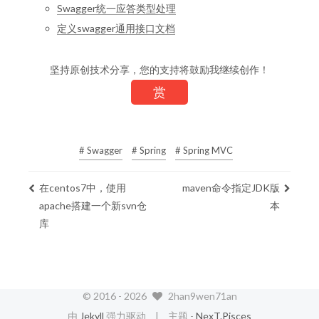
Swagger统一应答类型处理
定义swagger通用接口文档
坚持原创技术分享，您的支持将鼓励我继续创作！
赏
# Swagger
# Spring
# Spring MVC
在centos7中，使用
maven命令指定JDK版
apache搭建一个新svn仓
本
库
© 2016 -
2026
2han9wen71an
由
Jekyll
强力驱动
主题 -
NexT.Pisces