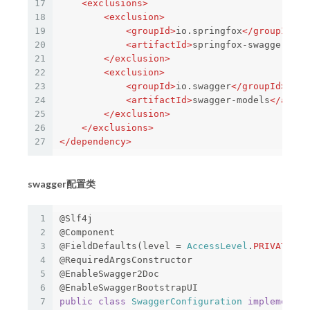
17
<exclusions>
18
<exclusion>
19
<groupId>
io.springfox
</groupId>
20
<artifactId>
springfox-swagger-ui
<
21
</exclusion>
22
<exclusion>
23
<groupId>
io.swagger
</groupId>
24
<artifactId>
swagger-models
</artif
25
</exclusion>
26
</exclusions>
27
</dependency>
swagger配置类
1
@Slf4j
2
@Component
3
@FieldDefaults
(
level
=
AccessLevel
.
PRIVATE
,
m
4
@RequiredArgsConstructor
5
@EnableSwagger2Doc
6
@EnableSwaggerBootstrapUI
7
public
class
SwaggerConfiguration
implements