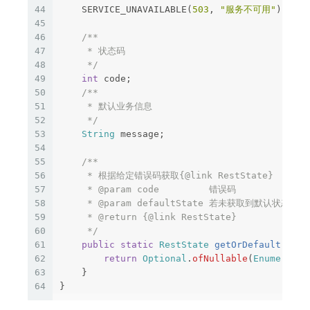
44
SERVICE_UNAVAILABLE
(
503
,
"服务不可用"
);
45
46
/**

47
     * 状态码

48
     */
49
int
code
;
50
/**

51
     * 默认业务信息

52
     */
53
String
message
;
54
55
/**

56
     * 根据给定错误码获取{@link RestState}

57
     * @param code         错误码

58
     * @param defaultState 若未获取到默认状态

59
     * @return {@link RestState}

60
     */
61
public
static
RestState
getOrDefault
(
int
62
return
Optional
.
ofNullable
(
Enumerable
63
}
64
}