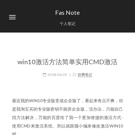
Fas Note
个人笔记
win10激活方法简单实用CMD激活
2018-04-23
|
折腾笔记
最近我的WIN10专业版变成企业版了，看起来有点不爽，但
是我淘宝买的专业版密钥不能弄企业版，没办法，只能自己
找方法解决，万能的百度给了我一个更加便捷的激活方式-
使用CMD来激活系统。所以就跟随小编来修改激活WIN10
吧。