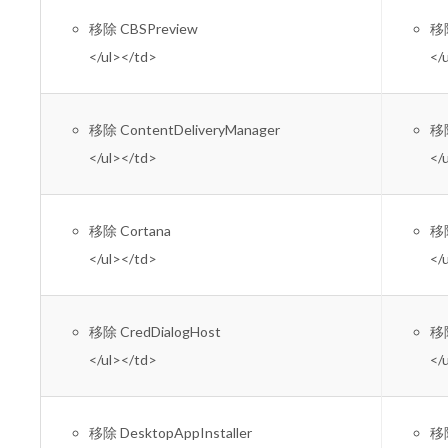
移除 CBSPreview
移除
</ul></td>
</
移除 ContentDeliveryManager
移除
</ul></td>
</
移除 Cortana
移除
</ul></td>
</
移除 CredDialogHost
移除
</ul></td>
</
移除 DesktopAppInstaller
移除