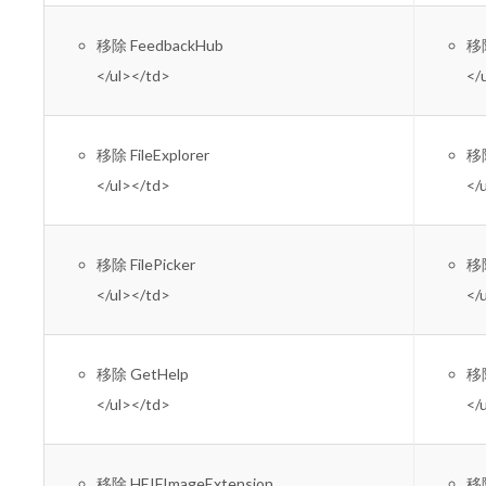
移除 FeedbackHub
移
</ul></td>
</
移除 FileExplorer
移
</ul></td>
</
移除 FilePicker
移
</ul></td>
</
移除 GetHelp
移
</ul></td>
</
移除 HEIFImageExtension
移