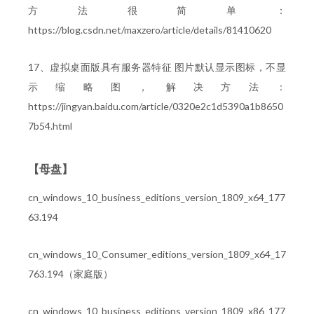
方法很简单：
https://blog.csdn.net/maxzero/article/details/81410620
17、虚拟桌面版具有服务器特征 图片默认显示图标，不显
示缩略图，解决方法：
https://jingyan.baidu.com/article/0320e2c1d5390a1b8650
7b54.html
【母盘】
cn_windows_10_business_editions_version_1809_x64_177
63.194
cn_windows_10_Consumer_editions_version_1809_x64_17
763.194（家庭版）
cn_windows_10_business_editions_version_1809_x86_177