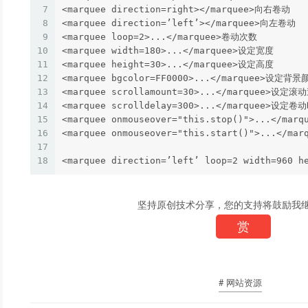
7
<marquee direction=right></marquee>向右卷动 

8
<marquee direction=’left’></marquee>向左卷动 

9
<marquee loop=2>...</marquee>卷动次数 

10
<marquee width=180>...</marquee>设定宽度 

11
<marquee height=30>...</marquee>设定高度 

12
<marquee bgcolor=FF0000>...</marquee>设定背景颜
13
<marquee scrollamount=30>...</marquee>设定滚动
14
<marquee scrolldelay=300>...</marquee>设定卷动
15
<marquee onmouseover="this.stop()">...</
16
<marquee onmouseover="this.start()">...</
17
18
坚持原创技术分享，您的支持将鼓励我
赏
# 网站资源