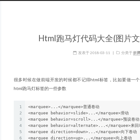
Html跑马灯代码大全(图片
发表于
2018-03-11
|
分类于
折
很多时候在做前端开发的时候都不记得html标签，比如要做一
html跑马灯标签的一些参数
1
<marquee>...</marquee>普通卷动 

2
<marquee behavior=slide>...</marquee>滑动 

3
<marquee behavior=scroll>...</marquee>预设卷动 
4
<marquee behavior=alternate>...</marquee>来回
5
<marquee direction=down>...</marquee>向下卷动 

6
<marquee direction=up>...</marquee>向上卷动 
