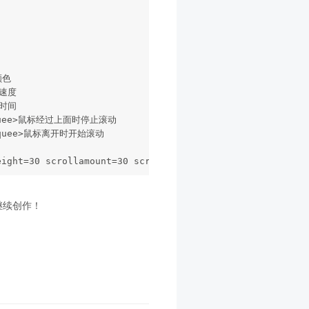
色 

速度 

时间 

marquee>鼠标经过上面时停止滚动 

marquee>鼠标离开时开始滚动

继续创作！