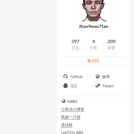
2han9wen71an
297
4
209
日志
分类
标签
RSS
GitHub
微博
QQ
Steam
Links
小寒冰の博客
禹都一只猫
虎绿林
LetITFly BBS