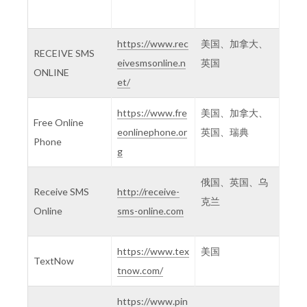
https://www.rec
美国、加拿大、
RECEIVE SMS
eivesmsonline.n
英国
ONLINE
et/
https://www.fre
美国、加拿大、
Free Online
eonlinephone.or
英国、瑞典
Phone
g
俄国、英国、乌
Receive SMS
http://receive-
克兰
Online
sms-online.com
https://www.tex
美国
TextNow
tnow.com/
https://www.pin