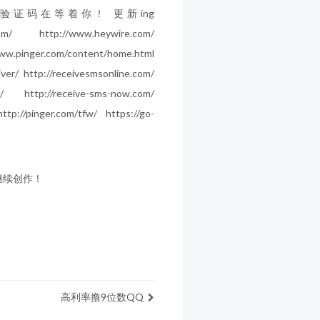
证码在等着你！ 更新ing
com/ http://www.heywire.com/
r.com/content/home.html
iver/ http://receivesmsonline.com/
m/ http://receive-sms-now.com/
ttp://pinger.com/tfw/ https://go-
继续创作！
高利率撸9位数QQ