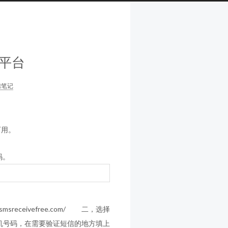
平台
腾笔记
可用。
码。
msreceivefree.com/ 二，选择
机号码，在需要验证短信的地方填上