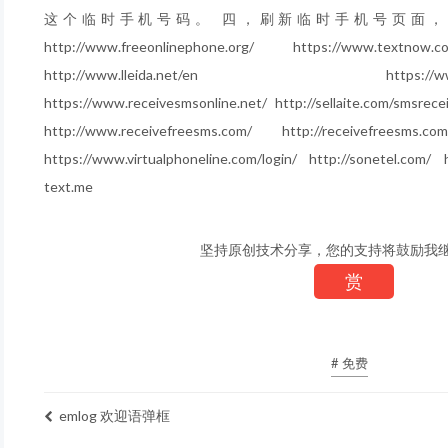
这个临时手机号码。 四，刷新临时手机号页面，验
http://www.freeonlinephone.org/ https://www.textnow.
http://www.lleida.net/en https://www.pinge
https://www.receivesmsonline.net/ http://sellaite.com/smsrece
http://www.receivefreesms.com/ http://receivefreesms.co
https://www.virtualphoneline.com/login/ http://sonetel.com/ h
text.me
坚持原创技术分享，您的支持将鼓励我
赏
# 免费
emlog 欢迎语弹框