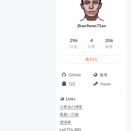
2han9wen71an
296
4
206
日志
分类
标签
RSS
GitHub
微博
QQ
Steam
Links
小寒冰の博客
禹都一只猫
虎绿林
LetITFly BBS