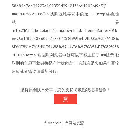
58d84e7de94227a164355d99421f26419026f9e5”,”
fileSize”:5921085}} 5.找到这堆字符中的第一个http链接,也
就是
http://f6.market.xiaomi.com/download/ThemeMarket/01b
ee95a1f89a435609a7784043c8b96beb9fb50a/%E4%B8%
8D%E8%A7%84%E5%88%99+%E6%97%A5%E7%89%88
-1.0.0.5.mtz 6.粘贴到浏览器中就可以下载主题了 ##提示 获
取到的主题下载链接是有时效的,过一会就会消失如果打开没
反应或者错误请重新获取.
坚持原创技术分享，您的支持将鼓励我继续创作！
赏
# Android
# 网站资源